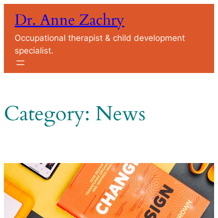
Skip
Dr. Anne Zachry
to
content
Occupational therapist & child development
specialist.
Category:
News